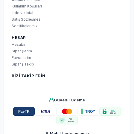
Kullanım Koşulları
İade ve İptal
Satış Sözleşmesi
Sertifikalarımız
HESAP
Hesabım
Siparişlerim
Favorilerim
Sipariş Takip
BIZI TAKIP EDIN
Güvenli Ödeme
VISA
PayTR
TROY
SSL
256-bit
3D
Secure
📱 Mobil Uygulamamız