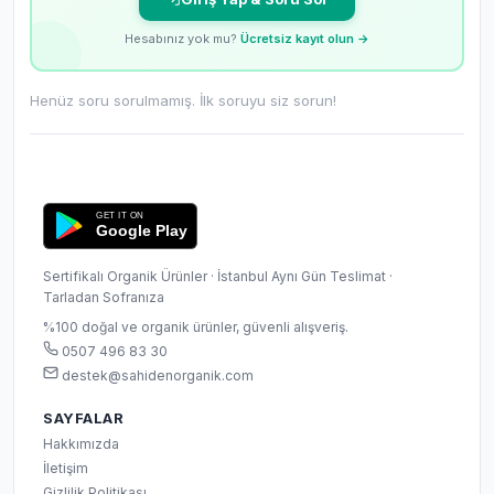
Hesabınız yok mu?
Ücretsiz kayıt olun →
Henüz soru sorulmamış. İlk soruyu siz sorun!
GET IT ON
Google Play
Sertifikalı Organik Ürünler · İstanbul Aynı Gün Teslimat ·
Tarladan Sofranıza
%100 doğal ve organik ürünler, güvenli alışveriş.
0507 496 83 30
destek@sahidenorganik.com
SAYFALAR
Hakkımızda
İletişim
Gizlilik Politikası