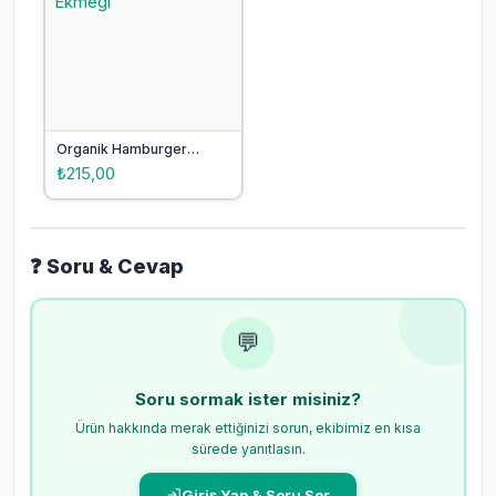
Organik Hamburger
Ekmeği
₺215,00
❓ Soru & Cevap
💬
Soru sormak ister misiniz?
Ürün hakkında merak ettiğinizi sorun, ekibimiz en kısa
sürede yanıtlasın.
Giriş Yap & Soru Sor