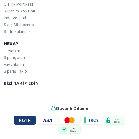
Gizlilik Politikası
Kullanım Koşulları
İade ve İptal
Satış Sözleşmesi
Sertifikalarımız
HESAP
Hesabım
Siparişlerim
Favorilerim
Sipariş Takip
BIZI TAKIP EDIN
Güvenli Ödeme
VISA
PayTR
TROY
SSL
256-bit
3D
Secure