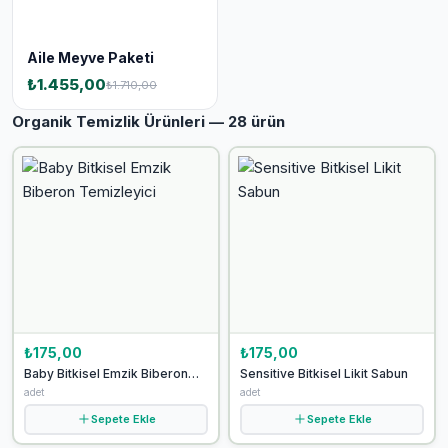
Aile Meyve Paketi
₺1.455,00
₺1.710,00
Organik Temizlik Ürünleri — 28 ürün
₺175,00
₺175,00
Baby Bitkisel Emzik Biberon
Sensitive Bitkisel Likit Sabun
Temizleyici
adet
adet
Sepete Ekle
Sepete Ekle