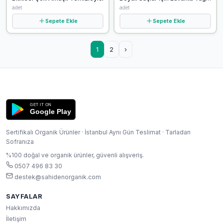
Şampuan
adet
adet
Sepete Ekle
Sepete Ekle
1
2
›
GET IT ON
Google Play
Sertifikalı Organik Ürünler · İstanbul Aynı Gün Teslimat · Tarladan
Sofranıza
%100 doğal ve organik ürünler, güvenli alışveriş.
0507 496 83 30
destek@sahidenorganik.com
SAYFALAR
Hakkımızda
İletişim