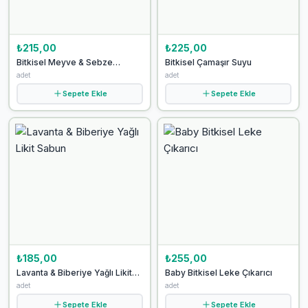
₺215,00
₺225,00
Bitkisel Meyve & Sebze
Bitkisel Çamaşır Suyu
Temizleyici
adet
adet
Sepete Ekle
Sepete Ekle
₺185,00
₺255,00
Lavanta & Biberiye Yağlı Likit
Baby Bitkisel Leke Çıkarıcı
Sabun
adet
adet
Sepete Ekle
Sepete Ekle