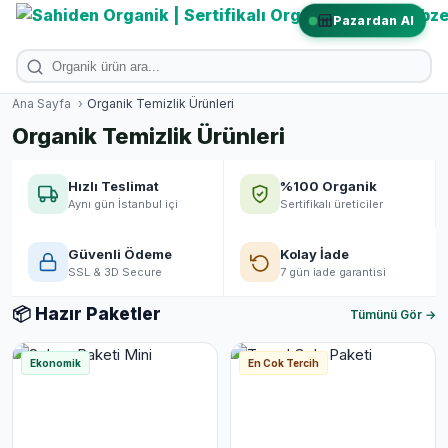
Pazardan Al
Ana Sayfa
›
Organik Temizlik Ürünleri
Organik Temizlik Ürünleri
Hızlı Teslimat
%100 Organik
Aynı gün İstanbul içi
Sertifikalı üreticiler
Güvenli Ödeme
Kolay İade
SSL & 3D Secure
7 gün iade garantisi
📦 Hazır Paketler
Tümünü Gör →
Ekonomik
En Cok Tercih