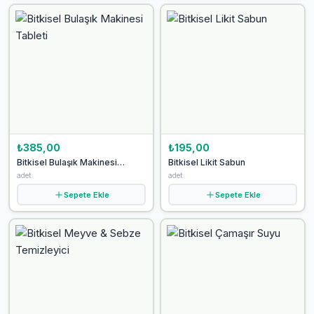
₺385,00
₺195,00
Bitkisel Bulaşık Makinesi
Bitkisel Likit Sabun
Tableti
adet
adet
Sepete Ekle
Sepete Ekle