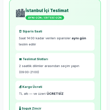
İstanbul İçi Teslimat
🏙️
AYNI GÜN / ERTESİ GÜN
⏰ Siparis Saati
Saat 14:00 kadar verilen siparisler
aynı gün
teslim edilir
📅 Teslimat Slotları
2 saatlik dilimler arasından seçim yapın
(09:00-21:00)
💰 Kargo Ücreti
TL altı
—
ve üzeri
ÜCRETSİZ
🌡️ Soguk Zincir