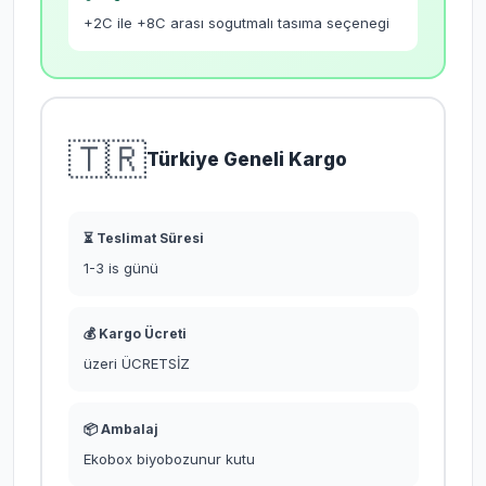
+2C ile +8C arası sogutmalı tasıma seçenegi
🇹🇷
Türkiye Geneli Kargo
⏳ Teslimat Süresi
1-3 is günü
💰 Kargo Ücreti
üzeri ÜCRETSİZ
📦 Ambalaj
Ekobox biyobozunur kutu