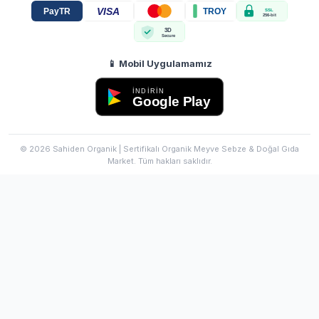
VISA
PayTR
TROY
SSL
256-bit
3D
Secure
📱 Mobil Uygulamamız
İNDİRİN
Google Play
© 2026 Sahiden Organik | Sertifikalı Organik Meyve Sebze & Doğal Gıda
Market. Tüm hakları saklıdır.