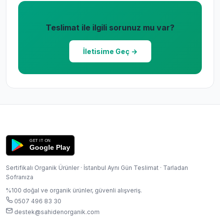
Teslimat ile ilgili sorunuz mu var?
İletisime Geç →
GET IT ON
Google Play
Sertifikalı Organik Ürünler · İstanbul Aynı Gün Teslimat · Tarladan
Sofranıza
%100 doğal ve organik ürünler, güvenli alışveriş.
0507 496 83 30
destek@sahidenorganik.com